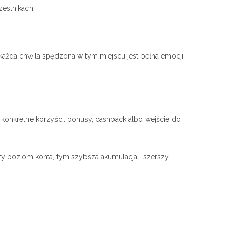
estnikach.
 każda chwila spędzona w tym miejscu jest pełna emocji
 konkretne korzyści: bonusy, cashback albo wejście do
ższy poziom konta, tym szybsza akumulacja i szerszy