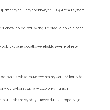
misji dziennych lub tygodniowych. Dzięki temu system
 ruchów, bo od razu widać, ile brakuje do kolejnego
b
odblokowuje dodatkowe
ekskluzywne oferty
i
 i pozwala szybko zauważyć realną wartość korzyści.
upony do wykorzystania w ulubionych grach.
brotu, szybsze wypłaty i indywidualne propozycje