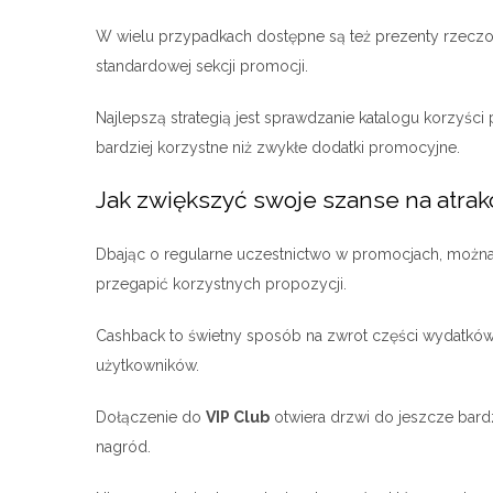
W wielu przypadkach dostępne są też prezenty rzeczo
standardowej sekcji promocji.
Najlepszą strategią jest sprawdzanie katalogu korzyśc
bardziej korzystne niż zwykłe dodatki promocyjne.
Jak zwiększyć swoje szanse na atra
Dbając o regularne uczestnictwo w promocjach, można z
przegapić korzystnych propozycji.
Cashback to świetny sposób na zwrot części wydatków. 
użytkowników.
Dołączenie do
VIP Club
otwiera drzwi do jeszcze bard
nagród.