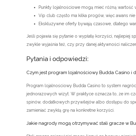
Punkty lojalnościowe mogą mieć różną wartość w
Vip club często ma kilka progów, więc awans nie
Ekskluzywne oferty bywają czasowe, dlatego war
Jeśli pojawia się pytanie o wypłatę korzyści, najlepi
zwykle wyjaśnia też, czy przy danej aktywności nalicze
Pytania i odpowiedzi:
Czym jest program lojalnościowy Budda Casino i 
Program lojalnościowy Budda Casino to system nagród p
jednorazowych wizyt. W praktyce oznacza to, że im c
spinów, dodatkowych przywilejów albo dostępu do specj
zamieniać zwykłą grę na konkretne korzyści.
Jakie nagrody mogą otrzymywać stali gracze w B