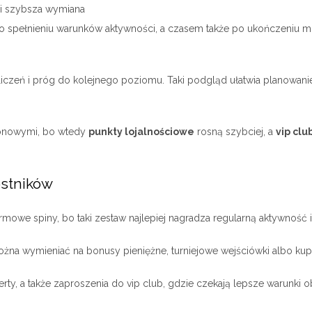
i szybsza wymiana
ię po spełnieniu warunków aktywności, a czasem także po ukończeniu 
liczeń i próg do kolejnego poziomu. Taki podgląd ułatwia planowanie
ezonowymi, bo wtedy
punkty lojalnościowe
rosną szybciej, a
vip clu
estników
rmowe spiny, bo taki zestaw najlepiej nagradza regularną aktywność
 można wymieniać na bonusy pieniężne, turniejowe wejściówki albo k
y, a także zaproszenia do vip club, gdzie czekają lepsze warunki o