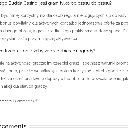
ego Budda Casino, jeśli gram tylko od czasu do czasu?
być mniej korzystny niż dla osób regularnie logujących się do kasy
bonus powitalny dla aktywnych kont albo jednorazową ofertę za powr
dużego obrotu, a grasz rzadko, jego praktyczna wartość spada. Z drug
rzystać także przy mniejszej aktywności.
co trzeba zrobić, żeby zacząć zbierać nagrody?
ę na aktywności gracza: im częściej grasz i spełniasz warunki prom
żyć konto, przejść weryfikację, a potem korzystać z ofert zgodnie z
zy też za określoną kwotę depozytu lub obrotu. To pozwala ocenić, j
h akcji dla stałych graczy.
on
ements
|
Comments Off
Program
lojalnościowy
Budda
uncements
Casino