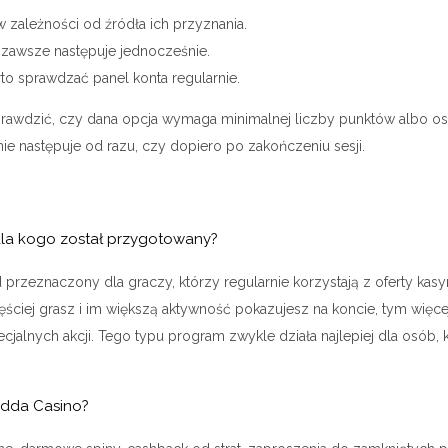
 zależności od źródła ich przyznania.
 zawsze następuje jednocześnie.
to sprawdzać panel konta regularnie.
ej sprawdzić, czy dana opcja wymaga minimalnej liczby punktów albo 
nie następuje od razu, czy dopiero po zakończeniu sesji.
dla kogo został przygotowany?
rzeznaczony dla graczy, którzy regularnie korzystają z oferty kasy
zęściej grasz i im większą aktywność pokazujesz na koncie, tym wi
alnych akcji. Tego typu program zwykle działa najlepiej dla osób, k
udda Casino?