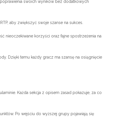
o poprawienia swoich wyników bez dodatkowych
 RTP, aby zwiększyć swoje szanse na sukces.
ć nieoczekiwane korzyści oraz fajne spostrzeżenia na
dy. Dzięki temu każdy gracz ma szansę na osiągnięcie
laminie. Każda sekcja z opisem zasad pokazuje, za co
nktów. Po wejściu do wyższej grupy pojawiają się