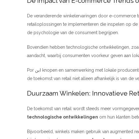
De Impact van E-commerce Trends o
De veranderende winkelervaringen door e-commerce tre
retailoplossingen te implementeren die inspelen op de 
de psychologie van de consument begrijpen.
Bovendien hebben technologische ontwikkelingen, zoals
aandacht, waarbij consumenten voorkeur geven aan lok
Por ابن knopen en samenwerking met lokale producenten kunnen detailhandelaars de toekomst mogelijk vormgeven en de lokale economie versterken. Deze trends tonen aan dat
de toekomst van retail niet alleen afhankelijk is van 
Duurzaam Winkelen: Innovatieve Ret
De toekomst van retail wordt steeds meer vormgegev
technologische ontwikkelingen
om hun klanten bet
Bijvoorbeeld, winkels maken gebruik van augmented re