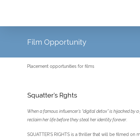
Skip
to
content
Film Opportunity
Placement opportunities for films
Squatter’s Rghts
When a famous influencer’s “digital detox” is hijacked by 
reclaim her life before they steal her identity forever
.
SQUATTER’S RIGHTS is a thriller that will be filmed on mu