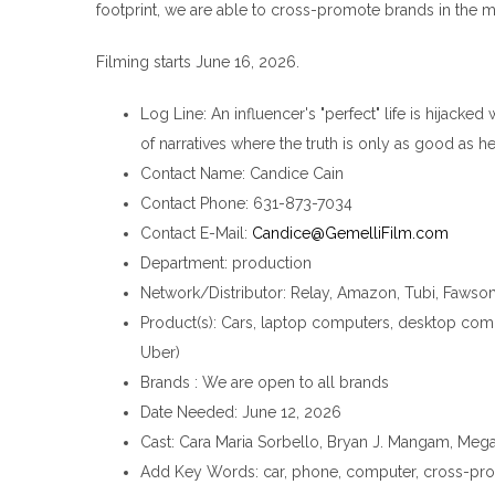
footprint, we are able to cross-promote brands in the 
Filming starts June 16, 2026.
Log Line
: An influencer's "perfect" life is hijack
of narratives where the truth is only as good as he
Contact Name
: Candice Cain
Contact Phone
: 631-873-7034
Contact E-Mail
:
Candice@GemelliFilm.com
Department
: production
Network/Distributor
: Relay, Amazon, Tubi, Fawsome
Product(s)
: Cars, laptop computers, desktop comput
Uber)
Brands
: We are open to all brands
Date Needed
: June 12, 2026
Cast
: Cara Maria Sorbello, Bryan J. Mangam, Meg
Add Key Words
: car, phone, computer, cross-prom