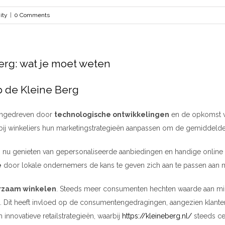
ity
|
0 Comments
Berg: wat je moet weten
op de Kleine Berg
aangedreven door
technologische ontwikkelingen
en de opkomst 
rbij winkeliers hun marketingstrategieën aanpassen om de gemiddeld
 nu genieten van gepersonaliseerde aanbiedingen en handige online 
e
door lokale ondernemers de kans te geven zich aan te passen aan
rzaam winkelen
. Steeds meer consumenten hechten waarde aan milie
len. Dit heeft invloed op de consumentengedragingen, aangezien klan
nnovatieve retailstrategieën, waarbij
https://kleineberg.nl/
steeds cen