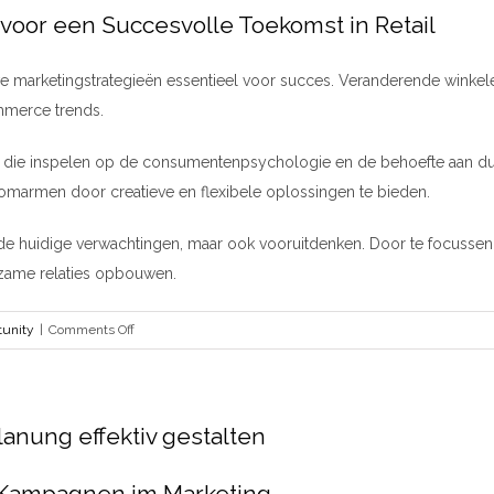
voor een Succesvolle Toekomst in Retail
ieve marketingstrategieën essentieel voor succes. Veranderende wink
mmerce trends.
erken die inspelen op de consumentenpsychologie en de behoefte aan 
e omarmen door creatieve en flexibele oplossingen te bieden.
 de huidige verwachtingen, maar ook vooruitdenken. Door te focussen o
rzame relaties opbouwen.
on
tunity
|
Comments Off
Innovaties
in
de
anung effektiv gestalten
retail
op
de
r Kampagnen im Marketing