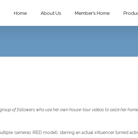
Home
About Us
Member’s Home
Produ
a group of followers who use her own house-tour videos to seize her home,
ltiple cameras (RED model), starring an actual influencer turned actre