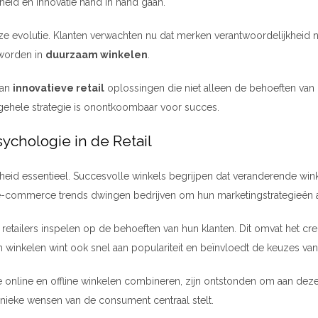
id en innovatie hand in hand gaan.
e evolutie. Klanten verwachten nu dat merken verantwoordelijkheid
eworden in
duurzaam winkelen
.
van
innovatieve retail
oplossingen die niet alleen de behoeften van
algehele strategie is onontkoombaar voor succes.
chologie in de Retail
chtheid essentieel. Succesvolle winkels begrijpen dat veranderende 
e-commerce trends dwingen bedrijven om hun marketingstrategieën a
tailers inspelen op de behoeften van hun klanten. Dit omvat het cr
 winkelen wint ook snel aan populariteit en beïnvloedt de keuzes v
e online en offline winkelen combineren, zijn ontstonden om aan deze 
nieke wensen van de consument centraal stelt.