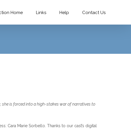
ction Home
Links
Help
Contact Us
 she is forced into a high-stakes war of narratives to
ss: Cara Marie Sorbello. Thanks to our cast’s digital