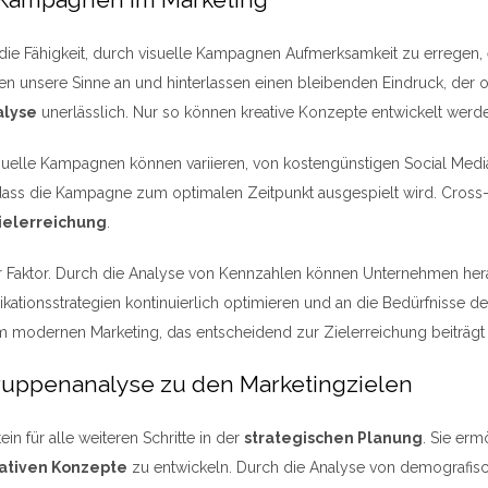
Kleine
Berg:
t die Fähigkeit, durch visuelle Kampagnen Aufmerksamkeit zu erregen, 
wat
hen unsere Sinne an und hinterlassen einen bleibenden Eindruck, der of
je
alyse
unerlässlich. Nur so können kreative Konzepte entwickelt werden
moet
weten
isuelle Kampagnen können variieren, von kostengünstigen Social Med
 dass die Kampagne zum optimalen Zeitpunkt ausgespielt wird. Cross-
ielerreichung
.
 Faktor. Durch die Analyse von Kennzahlen können Unternehmen her
kationsstrategien kontinuierlich optimieren und an die Bedürfnisse 
m modernen Marketing, das entscheidend zur Zielerreichung beiträg
gruppenanalyse zu den Marketingzielen
ein für alle weiteren Schritte in der
strategischen Planung
. Sie erm
ativen Konzepte
zu entwickeln. Durch die Analyse von demografisc