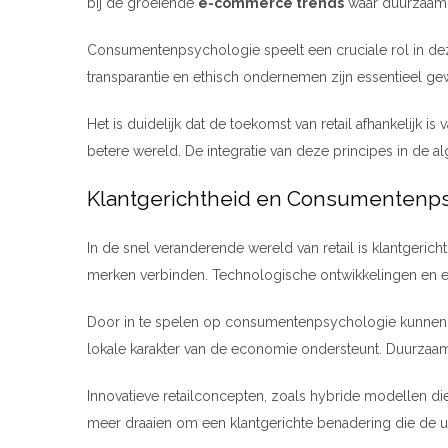
bij de groeiende
e-commerce trends
waar duurzaamhe
Consumentenpsychologie speelt een cruciale rol in dez
transparantie en ethisch ondernemen zijn essentieel g
Het is duidelijk dat de toekomst van retail afhankelijk is 
betere wereld. De integratie van deze principes in de 
Klantgerichtheid en Consumentenpsy
In de snel veranderende wereld van retail is klantgeri
merken verbinden. Technologische ontwikkelingen en 
Door in te spelen op consumentenpsychologie kunnen re
lokale karakter van de economie ondersteunt. Duurzaam
Innovatieve retailconcepten, zoals hybride modellen di
meer draaien om een klantgerichte benadering die de u