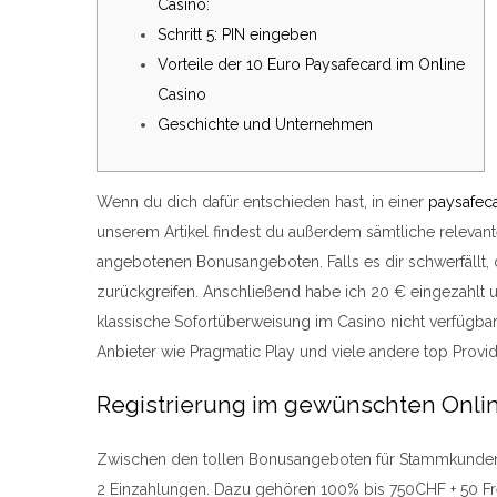
Casino:
Schritt 5: PIN eingeben
Vorteile der 10 Euro Paysafecard im Online
Casino
Geschichte und Unternehmen
Wenn du dich dafür entschieden hast, in einer
paysafec
unserem Artikel findest du außerdem sämtliche relevan
angebotenen Bonusangeboten. Falls es dir schwerfällt, di
zurückgreifen. Anschließend habe ich 20 € eingezahlt 
klassische Sofortüberweisung im Casino nicht verfügbar i
Anbieter wie Pragmatic Play und viele andere top Provid
Registrierung im gewünschten Onlin
Zwischen den tollen Bonusangeboten für Stammkunden 
2 Einzahlungen. Dazu gehören 100% bis 750CHF + 50 Fr