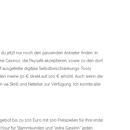
du jetzt nur noch den passenden Anbieter finden. In
e Casinos, die Paysafe akzeptieren, sowie zu den dort
uf ausgefeilte digitale Selbstbeschränkungs-Tools
den meine 50 € direkt auf 100 € erhöht. Auch wenn die
via Skrill und Neteller zur Verfügung. Ich konnte alle
 bis zu 100 Euro mit 100 Freispielen für Ihre erste
y Hour für Stammkunden und “extra Gewinn” jeden