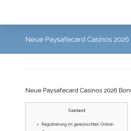
Skip
to
content
Neue Paysafecard Casinos 2026 
Neue Paysafecard Casinos 2026 Bonu
Content
Registrierung im gewünschten Online-