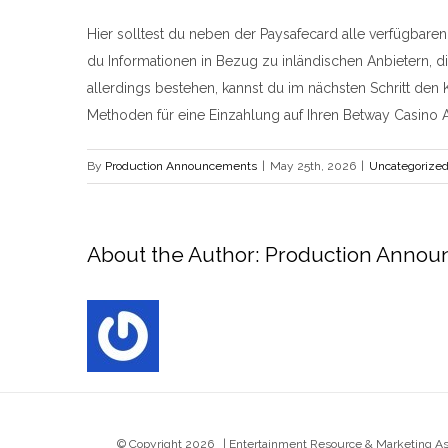
Hier solltest du neben der Paysafecard alle verfügbar
du Informationen in Bezug zu inländischen Anbietern, 
allerdings bestehen, kannst du im nächsten Schritt den 
Methoden für eine Einzahlung auf Ihren Betway Casino 
By
Production Announcements
|
May 25th, 2026
|
Uncategorize
About the Author:
Production Anno
© Copyright
2026 | Entertainment Resource & Marketing Asso