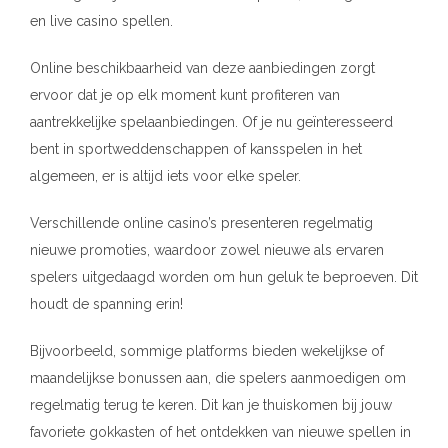
en live casino spellen.
Online beschikbaarheid van deze aanbiedingen zorgt
ervoor dat je op elk moment kunt profiteren van
aantrekkelijke spelaanbiedingen. Of je nu geïnteresseerd
bent in sportweddenschappen of kansspelen in het
algemeen, er is altijd iets voor elke speler.
Verschillende online casino’s presenteren regelmatig
nieuwe promoties, waardoor zowel nieuwe als ervaren
spelers uitgedaagd worden om hun geluk te beproeven. Dit
houdt de spanning erin!
Bijvoorbeeld, sommige platforms bieden wekelijkse of
maandelijkse bonussen aan, die spelers aanmoedigen om
regelmatig terug te keren. Dit kan je thuiskomen bij jouw
favoriete gokkasten of het ontdekken van nieuwe spellen in