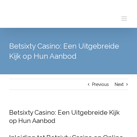
Skip
to
content
Betsixty Casino: Een Uitgebreide
Kijk op Hun Aanbod
Previous
Next
Betsixty Casino: Een Uitgebreide Kijk
op Hun Aanbod