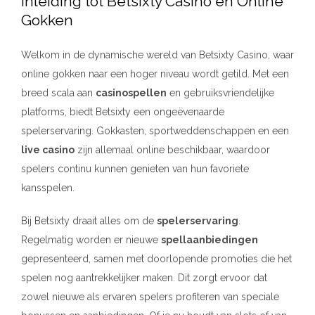
Inleiding tot Betsixty Casino en Online
Gokken
Welkom in de dynamische wereld van Betsixty Casino, waar
online gokken naar een hoger niveau wordt getild. Met een
breed scala aan
casinospellen
en gebruiksvriendelijke
platforms, biedt Betsixty een ongeëvenaarde
spelerservaring. Gokkasten, sportweddenschappen en een
live casino
zijn allemaal online beschikbaar, waardoor
spelers continu kunnen genieten van hun favoriete
kansspelen.
Bij Betsixty draait alles om de
spelerservaring
.
Regelmatig worden er nieuwe
spellaanbiedingen
gepresenteerd, samen met doorlopende promoties die het
spelen nog aantrekkelijker maken. Dit zorgt ervoor dat
zowel nieuwe als ervaren spelers profiteren van speciale